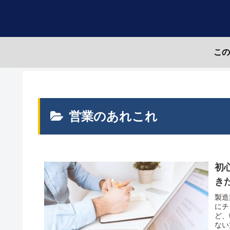
こ
営業のあれこれ
初
き
製造
にチ
ど、
ない